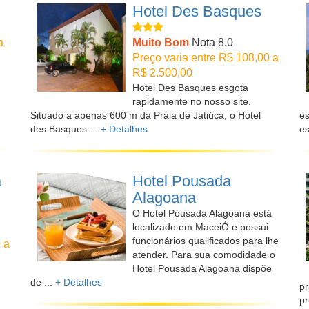
Hotel Des Basques
a
Muito Bom
Nota 8.0
Preço varia entre R$ 108,00 a
R$ 2.500,00
Hotel Des Basques esgota
rapidamente no nosso site.
Situado a apenas 600 m da Praia de Jatiúca, o Hotel
es
des Basques ...
+ Detalhes
es
a
Hotel Pousada
Alagoana
O Hotel Pousada Alagoana está
localizado em MaceiÓ e possui
funcionários qualificados para lhe
 a
atender. Para sua comodidade o
Hotel Pousada Alagoana dispõe
de ...
+ Detalhes
pr
pr