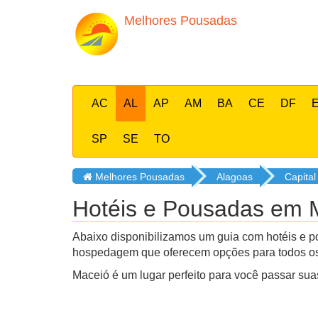
Melhores Pousadas
AC
AL
AP
AM
BA
CE
DF
SP
SE
TO
Melhores Pousadas
Alagoas
Capital
Hotéis e Pousadas em M
Abaixo disponibilizamos um guia com hotéis e p
hospedagem que oferecem opções para todos os p
Maceió é um lugar perfeito para você passar suas 