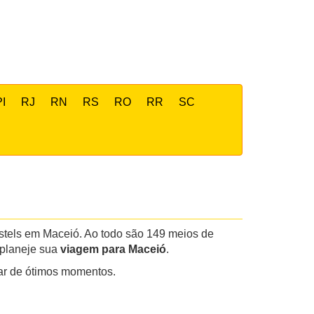
PI
RJ
RN
RS
RO
RR
SC
ostels em Maceió. Ao todo são 149 meios de
 planeje sua
viagem para Maceió
.
utar de ótimos momentos.