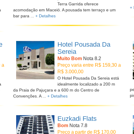
Terra Garrida oferece
+ 
a
acomodação em Maceió. A pousada tem terraço e um
bar para ...
+ Detalhes
e
Hotel Pousada Da
Sereia
Muito Bom
Nota 8.2
 a
Preço varia entre R$ 159,30 a
R$ 3.000,00
O Hotel Pousada Da Sereia está
a
idealmente localizado a 200 m
pe
-
da Praia de Pajuçara e a 600 m do Centro de
pi
Convenções. A ...
+ Detalhes
Euzkadi Flats
Bom
Nota 7.8
Preço a partir de R$ 170,00