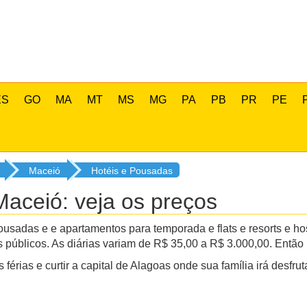
ES
GO
MA
MT
MS
MG
PA
PB
PR
PE
Maceió
Hotéis e Pousadas
aceió: veja os preços
ousadas e e apartamentos para temporada e flats e resorts e h
úblicos. As diárias variam de R$ 35,00 a R$ 3.000,00. Então
férias e curtir a capital de Alagoas onde sua família irá desfr