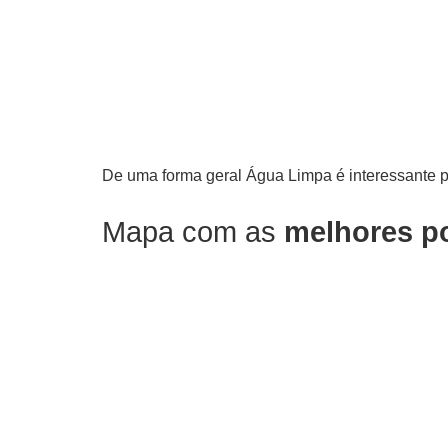
De uma forma geral Água Limpa é interessante p
Mapa com as
melhores p