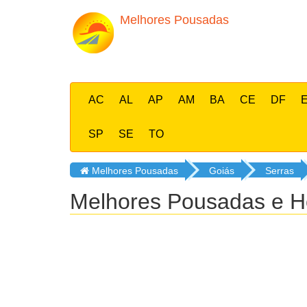
Melhores Pousadas
AC
AL
AP
AM
BA
CE
DF
SP
SE
TO
Melhores Pousadas
Goiás
Serras
Melhores Pousadas e H