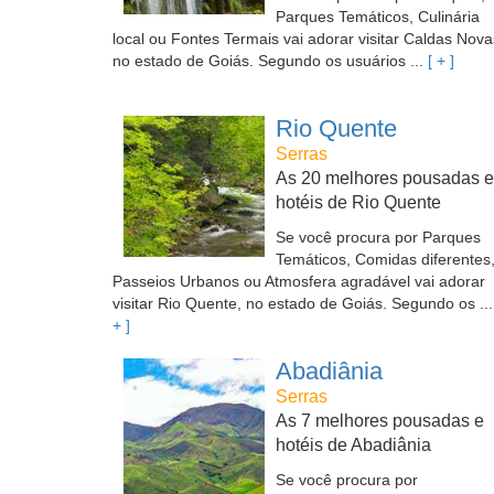
Parques Temáticos, Culinária
local ou Fontes Termais vai adorar visitar Caldas Nova
no estado de Goiás. Segundo os usuários ...
[ + ]
Rio Quente
Serras
As 20 melhores pousadas e
hotéis de Rio Quente
Se você procura por Parques
Temáticos, Comidas diferentes
Passeios Urbanos ou Atmosfera agradável vai adorar
visitar Rio Quente, no estado de Goiás. Segundo os ..
+ ]
Abadiânia
Serras
As 7 melhores pousadas e
hotéis de Abadiânia
Se você procura por