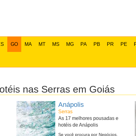
ES
GO
MA
MT
MS
MG
PA
PB
PR
PE
otéis nas Serras em Goiás
Anápolis
Serras
As 17 melhores pousadas e
hotéis de Anápolis
Se você procura por Negócios,