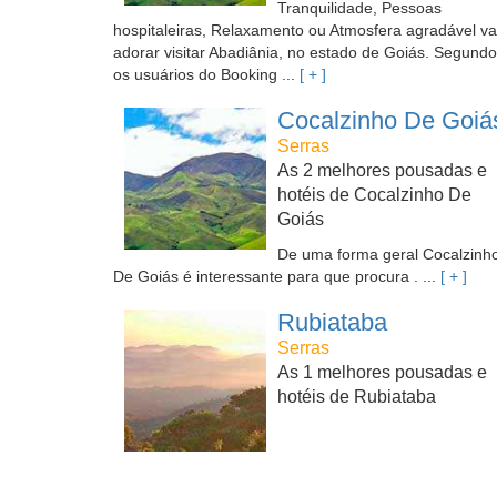
Tranquilidade, Pessoas
hospitaleiras, Relaxamento ou Atmosfera agradável va
adorar visitar Abadiânia, no estado de Goiás. Segundo
os usuários do Booking ...
[ + ]
Cocalzinho De Goiá
Serras
As 2 melhores pousadas e
hotéis de Cocalzinho De
Goiás
De uma forma geral Cocalzinh
De Goiás é interessante para que procura . ...
[ + ]
Rubiataba
Serras
As 1 melhores pousadas e
hotéis de Rubiataba