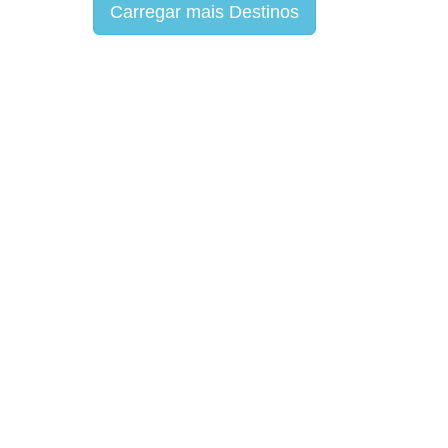
Carregar mais Destinos