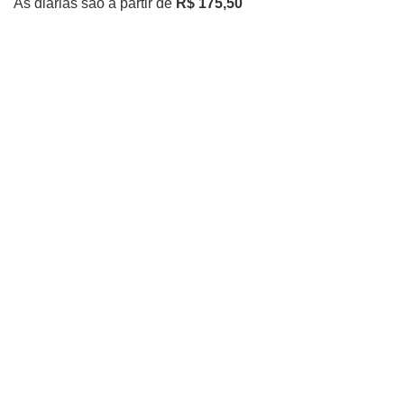
As diárias são a partir de
R$ 175,50