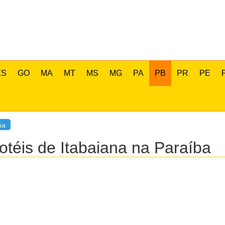
ES
GO
MA
MT
MS
MG
PA
PB
PR
PE
na
téis de Itabaiana na Paraíba