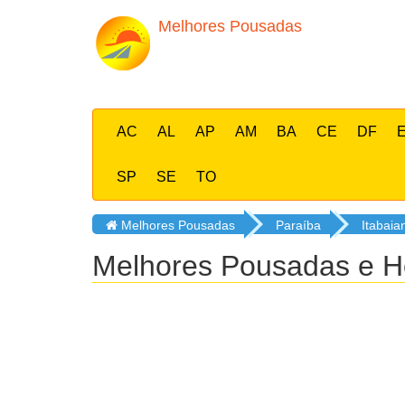
Melhores Pousadas
AC
AL
AP
AM
BA
CE
DF
SP
SE
TO
Melhores Pousadas
Paraíba
Itabaia
Melhores Pousadas e Ho