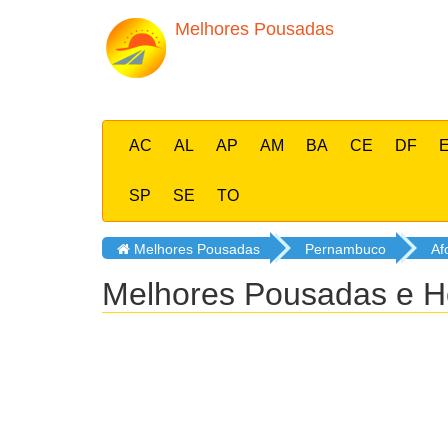
Melhores Pousadas
AC
AL
AP
AM
BA
CE
DF
SP
SE
TO
Melhores Pousadas
Pernambuco
Af
Melhores Pousadas e H