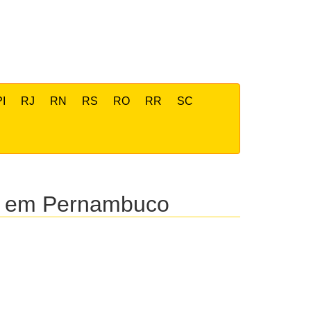
PI
RJ
RN
RS
RO
RR
SC
ra em Pernambuco