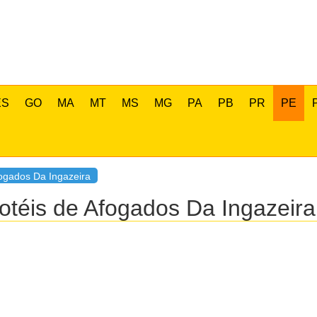
ES
GO
MA
MT
MS
MG
PA
PB
PR
PE
ogados Da Ingazeira
otéis de Afogados Da Ingazei