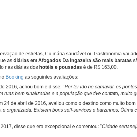
rvação de estrelas, Culinária saudável ou Gastronomia vai ad
que as
diárias em Afogados Da Ingazeira são mais baratas
sã
o nas diárias dos
hotéis e pousadas
é de R$ 163,00.
 no
Booking
as seguintes avaliações:
 de 2016, achou bom e disse: "
Por ter ido no carnaval, os pont
 ruas bem sinalizadas e a população que tive contato, muito ge
em 24 de abril de 2016, avaliou como o destino como muito bom e
 e organizada. Existem bons self-services e barzinhos. Ótima 
e 2017, disse que era excepcional e comentou: "
Cidade sertanej