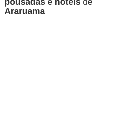
pousadas
e
hotéis
de
Araruama