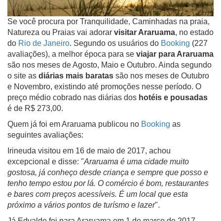
Se você procura por Tranquilidade, Caminhadas na praia,
Natureza ou Praias vai adorar
visitar Araruama
, no estado
do
Rio de Janeiro
. Segundo os usuários do
Booking
(227
avaliações), a melhor época para se
viajar para Araruama
são nos meses de Agosto, Maio e Outubro. Ainda segundo
o site as
diárias mais baratas
são nos meses de Outubro
e Novembro, existindo até promoções nesse período. O
preço médio cobrado nas diárias dos
hotéis e pousadas
é de R$ 273,00.
Quem já foi em Araruama publicou no
Booking
as
seguintes avaliações:
Irineuda visitou em 16 de maio de 2017, achou
excepcional e disse: "
Araruama é uma cidade muito
gostosa, já conheço desde criança e sempre que posso e
tenho tempo estou por lá. O comércio é bom, restaurantes
e bares com preços acessíveis. É um local que esta
próximo a vários pontos de turísmo e lazer
".
Já Edvaldo foi para Araruama em 1 de março de 2017,