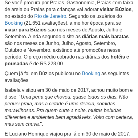
Se você procura por Praias, Gastronomia, Praias com faixa
de areia ou Praias para crianças vai adorar
visitar Búzios
,
no estado do
Rio de Janeiro
. Segundo os usuários do
Booking
(21.651 avaliações), a melhor época para se
viajar para Búzios
são nos meses de Agosto, Julho e
Setembro. Ainda segundo o site as
diárias mais baratas
são nos meses de Junho, Julho, Agosto, Setembro,
Outubro e Novembro, existindo até promoções nesse
período. O preço médio cobrado nas diárias dos
hotéis e
pousadas
é de R$ 228,00.
Quem já foi em Búzios publicou no
Booking
as seguintes
avaliações:
Isabela visitou em 30 de maio de 2017, achou muito bom e
disse: "
Uma pena que choveu, quase todos os dias. Não
peguei praia, mas a cidade é uma delicia, comidas
maravilhosas. Pra quem curte a noite, muitas bebidas
diferentes e ambientes bem agradáveis. Volto com certeza,
mas sem chuva.
".
E Luciano Henrique viajou pra lá em 30 de maio de 2017,