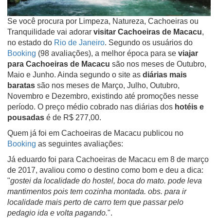
Se você procura por Limpeza, Natureza, Cachoeiras ou
Tranquilidade vai adorar
visitar Cachoeiras de Macacu
,
no estado do
Rio de Janeiro
. Segundo os usuários do
Booking
(98 avaliações), a melhor época para se
viajar
para Cachoeiras de Macacu
são nos meses de Outubro,
Maio e Junho. Ainda segundo o site as
diárias mais
baratas
são nos meses de Março, Julho, Outubro,
Novembro e Dezembro, existindo até promoções nesse
período. O preço médio cobrado nas diárias dos
hotéis e
pousadas
é de R$ 277,00.
Quem já foi em Cachoeiras de Macacu publicou no
Booking
as seguintes avaliações:
Já eduardo foi para Cachoeiras de Macacu em 8 de março
de 2017, avaliou como o destino como bom e deu a dica:
"
gostei da localidade do hostel, boca do mato. pode leva
mantimentos pois tem cozinha montada. obs. para ir
localidade mais perto de carro tem que passar pelo
pedagio ida e volta pagando.
".