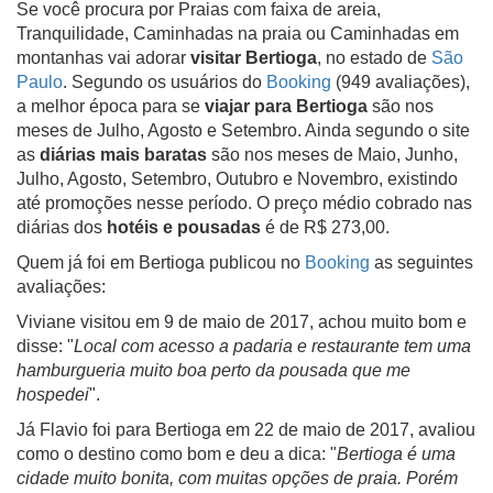
Se você procura por Praias com faixa de areia,
Tranquilidade, Caminhadas na praia ou Caminhadas em
montanhas vai adorar
visitar Bertioga
, no estado de
São
Paulo
. Segundo os usuários do
Booking
(949 avaliações),
a melhor época para se
viajar para Bertioga
são nos
meses de Julho, Agosto e Setembro. Ainda segundo o site
as
diárias mais baratas
são nos meses de Maio, Junho,
Julho, Agosto, Setembro, Outubro e Novembro, existindo
até promoções nesse período. O preço médio cobrado nas
diárias dos
hotéis e pousadas
é de R$ 273,00.
Quem já foi em Bertioga publicou no
Booking
as seguintes
avaliações:
Viviane visitou em 9 de maio de 2017, achou muito bom e
disse: "
Local com acesso a padaria e restaurante tem uma
hamburgueria muito boa perto da pousada que me
hospedei
".
Já Flavio foi para Bertioga em 22 de maio de 2017, avaliou
como o destino como bom e deu a dica: "
Bertioga é uma
cidade muito bonita, com muitas opções de praia. Porém