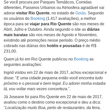
Se você procura por Parques Temáticos, Comidas
diferentes, Passeios Urbanos ou Atmosfera agradável vai
adorar
visitar Rio Quente
, no estado de
Goiás
. Segundo
os usuários do
Booking
(1.417 avaliações), a melhor
época para se
viajar para Rio Quente
são nos meses de
Abril, Julho e Outubro. Ainda segundo o site as
diárias
mais baratas
são nos meses de Agosto e Novembro,
existindo até promoções nesse período. O preço médio
cobrado nas diárias dos
hotéis e pousadas
é de R$
231,00.
Quem já foi em Rio Quente publicou no
Booking
as
seguintes avaliações:
Ingrid visitou em 22 de maio de 2017, achou excepcional e
disse: "
E uma cidade pequena então você encontra tudo
próximo e o pessoal e bem legal. Eu adorei minha estadia
lá, vou voltar mais vezes concerteza.
".
Já Joseane foi para Rio Quente em 22 de maio de 2017,
avaliou como o destino como excepcional e deu a dica:
"
Localização muito Boa, perto de restaurantes, da feira,