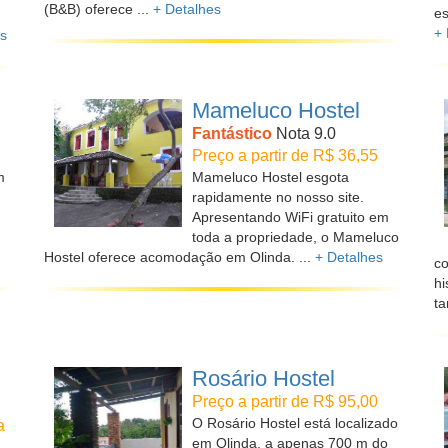
(B&B) oferece ...
+ Detalhes
es
+ 
es
Mameluco Hostel
Fantástico
Nota 9.0
Preço a partir de R$ 36,55
m
Mameluco Hostel esgota
rapidamente no nosso site.
Apresentando WiFi gratuito em
toda a propriedade, o Mameluco
Hostel oferece acomodação em Olinda. ...
+ Detalhes
co
hi
t
Rosário Hostel
Preço a partir de R$ 95,00
O Rosário Hostel está localizado
a
em Olinda, a apenas 700 m do