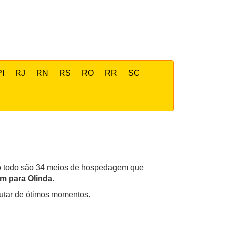
PI
RJ
RN
RS
RO
RR
SC
 Ao todo são 34 meios de hospedagem que
m para Olinda
.
frutar de ótimos momentos.