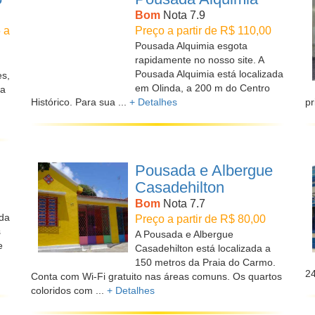
Bom
Nota 7.9
 a
Preço a partir de R$ 110,00
Pousada Alquimia esgota
rapidamente no nosso site. A
Pousada Alquimia está localizada
es,
em Olinda, a 200 m do Centro
ua
Histórico. Para sua ...
+ Detalhes
pr
Pousada e Albergue
Casadehilton
Bom
Nota 7.7
ada
Preço a partir de R$ 80,00
s
A Pousada e Albergue
e
Casadehilton está localizada a
150 metros da Praia do Carmo.
24
Conta com Wi-Fi gratuito nas áreas comuns. Os quartos
coloridos com ...
+ Detalhes