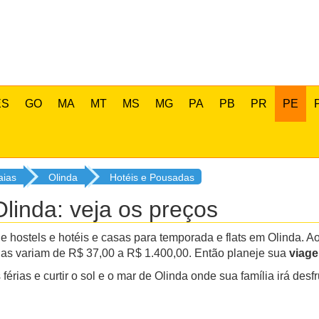
ES
GO
MA
MT
MS
MG
PA
PB
PR
PE
aias
Olinda
Hotéis e Pousadas
linda: veja os preços
 hostels e hotéis e casas para temporada e flats em Olinda.
rias variam de R$ 37,00 a R$ 1.400,00. Então planeje sua
viage
férias e curtir o sol e o mar de Olinda onde sua família irá des