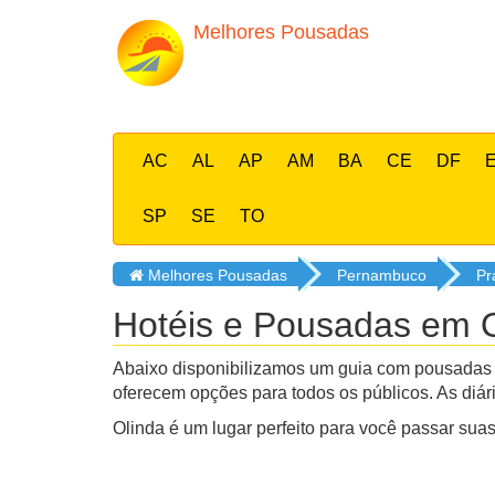
Melhores Pousadas
AC
AL
AP
AM
BA
CE
DF
SP
SE
TO
Melhores Pousadas
Pernambuco
Pr
Hotéis e Pousadas em O
Abaixo disponibilizamos um guia com pousadas e
oferecem opções para todos os públicos. As diá
Olinda é um lugar perfeito para você passar suas 