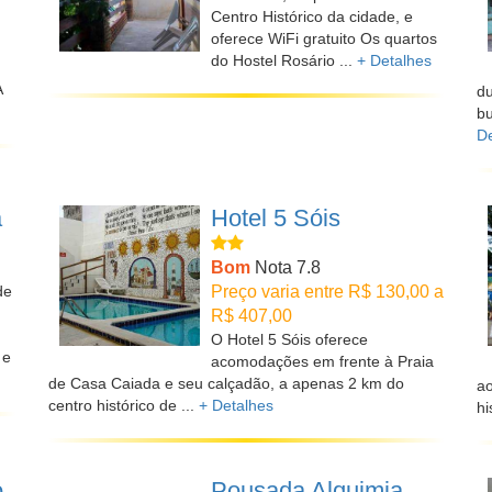
Centro Histórico da cidade, e
oferece WiFi gratuito Os quartos
do Hostel Rosário ...
+ Detalhes
A
d
bu
De
a
Hotel 5 Sóis
Bom
Nota 7.8
de
Preço varia entre R$ 130,00 a
R$ 407,00
O Hotel 5 Sóis oferece
 e
acomodações em frente à Praia
de Casa Caiada e seu calçadão, a apenas 2 km do
ao
centro histórico de ...
+ Detalhes
hi
o
Pousada Alquimia