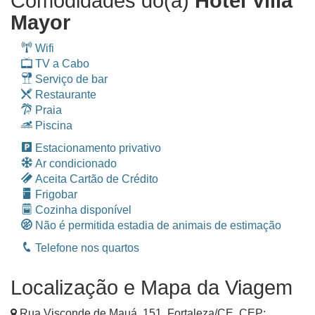
Comodidades do(a)
Hotel Villa
Mayor
Wifi
TV a Cabo
Serviço de bar
Restaurante
Praia
Piscina
Estacionamento privativo
Ar condicionado
Aceita Cartão de Crédito
Frigobar
Cozinha disponível
Não é permitida estadia de animais de estimação
Telefone nos quartos
Localização e Mapa da Viagem
Rua Visconde de Mauá, 151
,
Fortaleza
/
CE
, CEP: