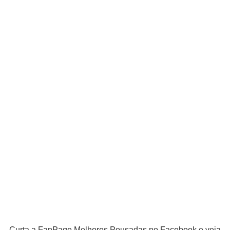
Curta a FanPage Melhores Pousadas no Facebook e veja