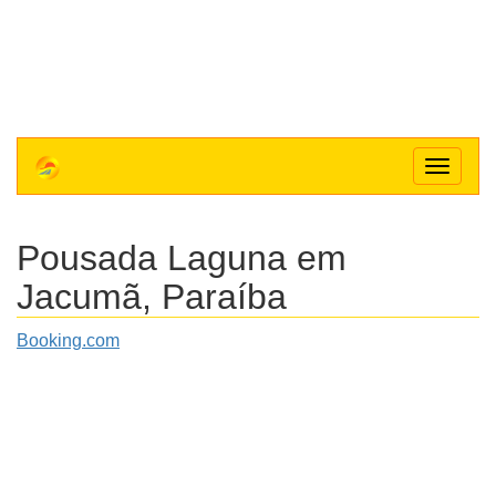
Toggle
navigat
Pousada Laguna
em
Jacumã, Paraíba
Booking.com