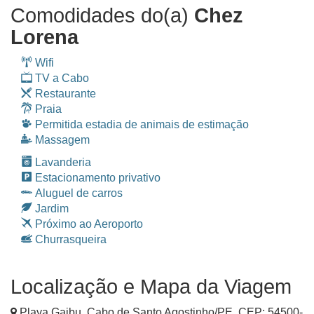
Comodidades do(a)
Chez
Lorena
Wifi
TV a Cabo
Restaurante
Praia
Permitida estadia de animais de estimação
Massagem
Lavanderia
Estacionamento privativo
Aluguel de carros
Jardim
Próximo ao Aeroporto
Churrasqueira
Localização e Mapa da Viagem
Playa Gaibu
,
Cabo de Santo Agostinho
/
PE
, CEP:
54500-