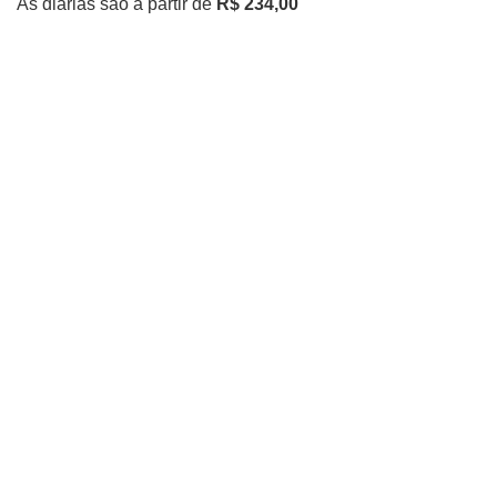
As diárias são a partir de
R$ 234,00