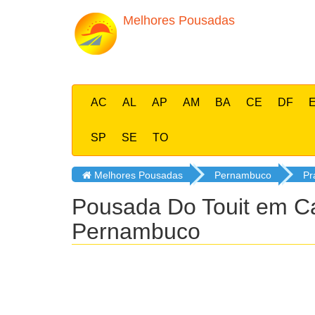
Melhores Pousadas
AC
AL
AP
AM
BA
CE
DF
SP
SE
TO
Melhores Pousadas
Pernambuco
Pr
Pousada Do Touit
em Ca
Pernambuco