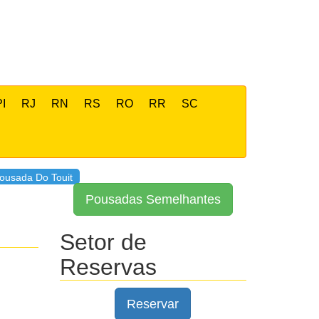
PI
RJ
RN
RS
RO
RR
SC
ousada Do Touit
Pousadas Semelhantes
Setor de
Reservas
Reservar