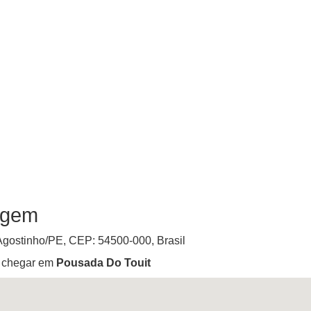
agem
Agostinho
/
PE
, CEP:
54500-000
,
Brasil
ê chegar em
Pousada Do Touit