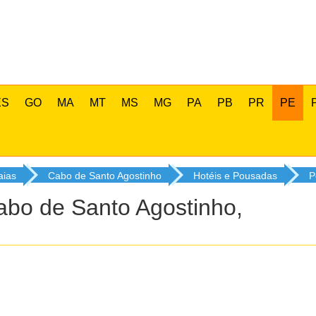
ES
GO
MA
MT
MS
MG
PA
PB
PR
PE
aias
Cabo de Santo Agostinho
Hotéis e Pousadas
P
bo de Santo Agostinho,