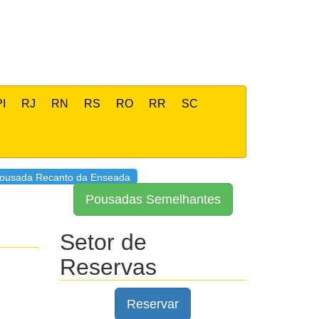
PI
RJ
RN
RS
RO
RR
SC
ousada Recanto da Enseada
Pousadas Semelhantes
Setor de
Reservas
Reservar