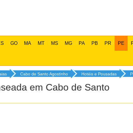
ES
GO
MA
MT
MS
MG
PA
PB
PR
PE
aias
Cabo de Santo Agostinho
Hotéis e Pousadas
P
nseada
em Cabo de Santo