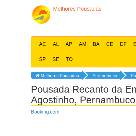
Melhores Pousadas
AC
AL
AP
AM
BA
CE
DF
SP
SE
TO
Melhores Pousadas
Pernambuco
Pr
Pousada Recanto da E
Agostinho, Pernambuco
Booking.com