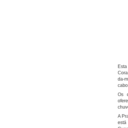
Esta
Cora
da-m
cabo 
Os q
ofer
chuv
A Pra
está